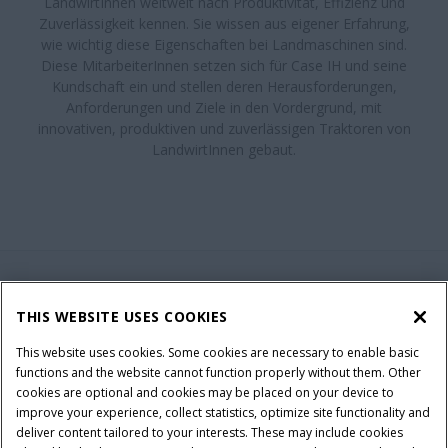
LandwirtInnen weltweit nach Produktivität, Effizienz und
Zuverlässigkeit kennen. Sie wissen aus eigener Erfahrung,
wie wichtig diese Eigenschaften bei Landmaschinen sind.
Diese MitarbeiterInnen setzen sich für Case IH und seine
Kundschaft ein und stellen deren Herausforderungen,
Anforderungen und Ziele in den Vordergrund, mit
innovativen, produktiven und zuverlässigen Traktoren von
LandwirtInnen gebaut.
BRAND WEBSITE
THIS WEBSITE USES COOKIES
This website uses cookies. Some cookies are necessary to enable basic
functions and the website cannot function properly without them. Other
FEEDBACK
cookies are optional and cookies may be placed on your device to
improve your experience, collect statistics, optimize site functionality and
deliver content tailored to your interests. These may include cookies