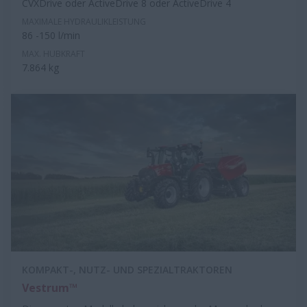
CVXDrive oder ActiveDrive 8 oder ActiveDrive 4
MAXIMALE HYDRAULIKLEISTUNG
86 -150 l/min
MAX. HUBKRAFT
7.864 kg
KOMPAKT-, NUTZ- UND SPEZIALTRAKTOREN
Vestrum™