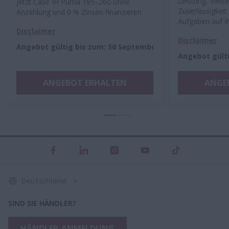
Leistung, Vielse
Jetzt Case IH Puma 185–260 ohne
Zuverlässigkeit 
Anzahlung und 0 % Zinsen finanzieren
Aufgaben auf I
Disclaimer
Disclaimer
Angebot gültig bis zum
:
30 September 2026
2026
Angebot gült
ANGEBOT ERHALTEN
ANGE
Deutschland
SIND SIE HÄNDLER?
HÄNDLER-ANMELDUNG