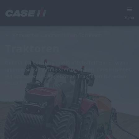
Menu
Komplettes Landmaschinen-Sortiment
Traktoren
Gebaut für Leistung und Kraftstoffeffizienz - wann
und wie Sie sie am meisten brauchen. Case IH bietet
ein umfassendes Angebot an Traktoren für jeden
Bedarf.