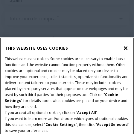
*
Intención de compra
*
Sector de actividad
THIS WEBSITE USES COOKIES
This website uses cookies. Some cookies are necessary to enable basic
ENVIAR
functions and the website cannot function properly without them. Other
cookies are optional and cookies may be placed on your device to
improve your experience, collect statistics, optimize site functionality and
deliver content tailored to your interests. These may include cookies
placed by third party services that appear on our webpages and may be
used by such third parties for their purposes too. Click on "
Cookie
Settings
" for details about what cookies are placed on your device and
Términos y condiciones
Aviso de privacidad
Aviso legal
how they are used.
Cookie Settings
Telematics aviso de privacidad
If you accept all optional cookies, click on "
Accept All
".
If you want to learn more and/or choose which types of optional cookies
© 2025 CNH America LLC. All Rights Reserved. Case IH and CNH Capital
this site can use, select "
Cookie Settings
", then click "
Accept Selected
"
are registered trademarks of CNH America LLC.
to save your preferences.