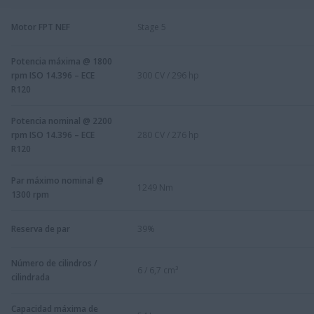
Motor FPT NEF
Stage 5
Potencia máxima @ 1800
rpm ISO 14.396 – ECE
300 CV / 296 hp
R120
Potencia nominal @ 2200
rpm ISO 14.396 – ECE
280 CV / 276 hp
R120
Par máximo nominal @
1249 Nm
1300 rpm
Reserva de par
39%
Número de cilindros /
6 / 6,7 cm³
cilindrada
Capacidad máxima de