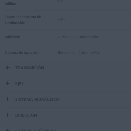
54 L
AdBlue
Capacidad máxima de
465 L
combustible
Admisión
Turbo eVGT / Intercooler
Sistema de inyección
Electrónica - Common Rail
TRANSMISIÓN
EJES
SISTEMA HIDRÁULICO
DIRECCIÓN
SISTEMA ELÉCTRICO