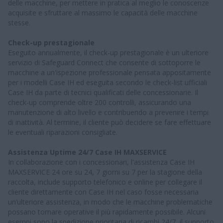
delle macchine, per mettere in pratica al meglio le conoscenze
acquisite e sfruttare al massimo le capacità delle macchine
stesse.
Check-up prestagionale
Eseguito annualmente, il check-up prestagionale è un ulteriore
servizio di Safeguard Connect che consente di sottoporre le
macchine a un'ispezione professionale pensata appositamente
per i modelli Case IH ed eseguita secondo le check-list ufficiali
Case IH da parte di tecnici qualificati delle concessionarie. Il
check-up comprende oltre 200 controlli, assicurando una
manutenzione di alto livello e contribuendo a prevenire i tempi
di inattività. Al termine, il cliente può decidere se fare effettuare
le eventuali riparazioni consigliate.
Assistenza Uptime 24/7 Case IH MAXSERVICE
In collaborazione con i concessionari, l'assistenza Case IH
MAXSERVICE 24 ore su 24, 7 giorni su 7 per la stagione della
raccolta, include supporto telefonico e online per collegare il
cliente direttamente con Case IH nel caso fosse necessaria
un’ulteriore assistenza, in modo che le macchine problematiche
possano tornare operative il più rapidamente possibile. Alcuni
esempi sono la spedizione prioritaria di ricambi 24/7, il supporto