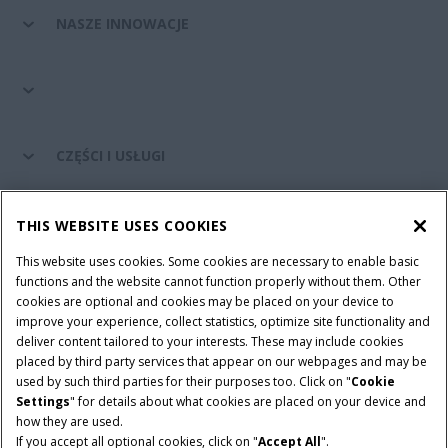
NASZE INNOWACJE
CZĘŚCI I USŁUGI
ŚWIAT CASE IH
THIS WEBSITE USES COOKIES
This website uses cookies. Some cookies are necessary to enable basic
functions and the website cannot function properly without them. Other
cookies are optional and cookies may be placed on your device to
Regulamin
Informacje na temat ochrony prywatności
improve your experience, collect statistics, optimize site functionality and
Adres wydawniczy
Cookie Settings
deliver content tailored to your interests. These may include cookies
placed by third party services that appear on our webpages and may be
Telematyka – informacja o ochronie prywatności
used by such third parties for their purposes too. Click on "
Cookie
Settings
" for details about what cookies are placed on your device and
© 2026 CNH Industrial America LLC. All Rights Reserved. Case IH is a
how they are used.
trademark of CNH Industrial America LLC.
If you accept all optional cookies, click on "
Accept All
".