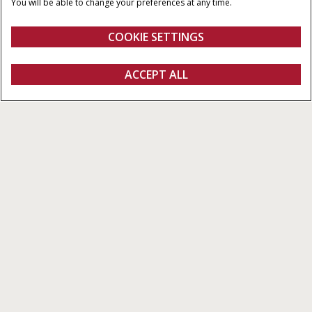
You will be able to change your preferences at any time.
os modelos
Compensado) com vazão
de até 333 l/min
COOKIE SETTINGS
Visão Geral
Características
Modelos
Especificações Téc
QUERO UMA
ACCEPT ALL
Magnum
COTAÇÃO
Explore o modelo