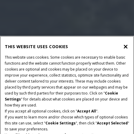
THIS WEBSITE USES COOKIES
This website uses cookies. Some cookies are necessary to enable basic
functions and the website cannot function properly without them. Other
cookies are optional and cookies may be placed on your device to
improve your experience, collect statistics, optimize site functionality and
deliver content tailored to your interests. These may include cookies
placed by third party services that appear on our webpages and may be
POTÊNCIA:
TRANSMISSÃO:
used by such third parties for their purposes too. Click on "
Cookie
265, 295, 325, 355, 380,
Automática tipo
Settings
" for details about what cookies are placed on your device and
412 CV
FullPowershift 18x4 e
how they are used.
If you accept all optional cookies, click on "
Accept All
".
21x5
If you want to learn more and/or choose which types of optional cookies
this site can use, select "
Cookie Settings
", then click "
Accept Selected
"
SUSPENSÃO DA CABINE:
SISTEMA HIDRÁULICO:
to save your preferences.
Opcional para todos
PFC (Pressão e Fluxo