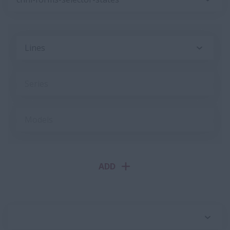
Lines
Series
Models
ADD