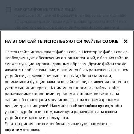
МАРКЕТИНГОВЫЕ ТРЕТЬИ ЛИЦА
Я даю свое согласие на передачу моих персональных данных
авторизованным дилерам и дистрибьюторской сети CNH и их
обработку с целью отправки коммерческих сообщений, а
также рекламы их продуктов и услуг или проведения
маркетинговых исследований, как указано в разделе 3
НА ЭТОМ САЙТЕ ИСПОЛЬЗУЮТСЯ ФАЙЛЫ COOKIE
Уведомления о конфиденциальности.
На этом сайте используются файлы cookie. Некоторые файлы cookie
необходимы для обеспечения основных функций, и без них сайт не
сможет функционировать должным образом. Другие файлы cookie
являются необязательными, и они могут быть размещены на вашем
устройстве для улучшения вашего опыта, сбора статистики,
оптимизации функциональности сайта и предоставления контента с
учетом ваших интересов. К ним могут относиться файлы cookie,
размещаемые сторонними сервисами, которые появляются на
Terms and conditions
Privacy policy
Imprint
наших веб-страницах и могут использоваться такими третьими
лицами для своих целей. Нажмите на «
Настройки куки
», чтобы
Настройки куки
Telematics privacy notice
узнать подробности о том, какие куки размещаются на вашем
устройстве и как они используются.
© 2023 CNH Industrial America LLC. All Rights Reserved. Case IH and
Если вы принимаете все необязательные куки, нажмите на
CNH Industrial Capital are registered trademarks of CNH Industrial
«
принимать все
».
America LLC.