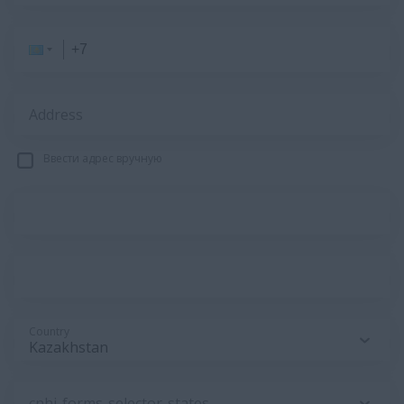
Address
Ввести адрес вручную
Country
cnhi-forms-selector-states