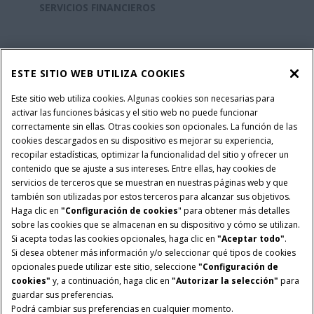
SERVICIOS FINANCIEROS
REPUESTOS Y SERVICIOS
ESTE SITIO WEB UTILIZA COOKIES
SOBRE CASE IH
Este sitio web utiliza cookies. Algunas cookies son necesarias para
activar las funciones básicas y el sitio web no puede funcionar
correctamente sin ellas. Otras cookies son opcionales. La función de las
cookies descargados en su dispositivo es mejorar su experiencia,
recopilar estadísticas, optimizar la funcionalidad del sitio y ofrecer un
Política Integrada QEHS
Politicas de Privacidad
contenido que se ajuste a sus intereses. Entre ellas, hay cookies de
Terminos y Condiciones
Nota Legal
servicios de terceros que se muestran en nuestras páginas web y que
también son utilizadas por estos terceros para alcanzar sus objetivos.
Configuración de cookies
Haga clic en
"Configuración de cookies
" para obtener más detalles
sobre las cookies que se almacenan en su dispositivo y cómo se utilizan.
© 2026 CNH Industrial America LLC. All Rights Reserved. Case IH is a
Si acepta todas las cookies opcionales, haga clic en
"Aceptar todo"
.
trademark of CNH Industrial America LLC.
Si desea obtener más información y/o seleccionar qué tipos de cookies
opcionales puede utilizar este sitio, seleccione
"Configuración de
cookies"
y, a continuación, haga clic en
"Autorizar la selección"
para
guardar sus preferencias.
Podrá cambiar sus preferencias en cualquier momento.