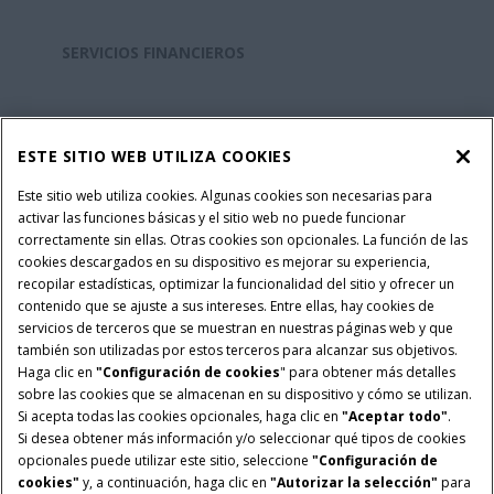
SERVICIOS FINANCIEROS
REPUESTOS Y SERVICIOS
ESTE SITIO WEB UTILIZA COOKIES
SOBRE CASE IH
Este sitio web utiliza cookies. Algunas cookies son necesarias para
activar las funciones básicas y el sitio web no puede funcionar
correctamente sin ellas. Otras cookies son opcionales. La función de las
cookies descargados en su dispositivo es mejorar su experiencia,
recopilar estadísticas, optimizar la funcionalidad del sitio y ofrecer un
Política Integrada QEHS
Politicas de Privacidad
contenido que se ajuste a sus intereses. Entre ellas, hay cookies de
Terminos y Condiciones
Nota Legal
servicios de terceros que se muestran en nuestras páginas web y que
también son utilizadas por estos terceros para alcanzar sus objetivos.
Configuración de cookies
Haga clic en
"Configuración de cookies
" para obtener más detalles
sobre las cookies que se almacenan en su dispositivo y cómo se utilizan.
© 2026 CNH Industrial America LLC. All Rights Reserved. Case IH is a
Si acepta todas las cookies opcionales, haga clic en
"Aceptar todo"
.
trademark of CNH Industrial America LLC.
Si desea obtener más información y/o seleccionar qué tipos de cookies
opcionales puede utilizar este sitio, seleccione
"Configuración de
cookies"
y, a continuación, haga clic en
"Autorizar la selección"
para