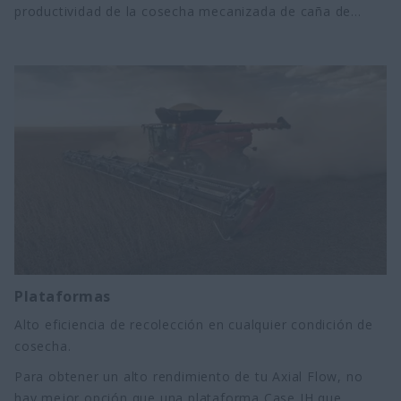
productividad de la cosecha mecanizada de caña de
azúcar. Además de un motor más potente, ofrece un
sistema hidráulico inteligente, mayor capacidad de
trabajo con el menor costo operativo. Cuenta con las
más modernas tecnologías, como Autopilot y el nuevo
sistema de telemetría con conectividad 4G. Todo esto
para mejorar la productividad y alta precisión para la
agroindustria.
Plataformas
Alto eficiencia de recolección en cualquier condición de
cosecha.
Para obtener un alto rendimiento de tu Axial Flow, no
hay mejor opción que una plataforma Case IH que