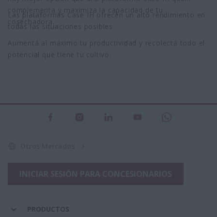
complementa y maximiza la capacidad de tu
Las plataformas Case IH ofrecen un alto rendimiento en
cosechadora.
todas las situaciones posibles.
Aumentá al máximo tu productividad y recolectá todo el
potencial que tiene tu cultivo.
Otros Mercados
INICIAR SESIÓN PARA CONCESIONARIOS
PRODUCTOS