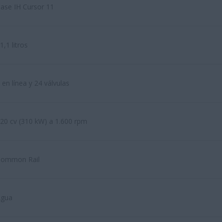
ase IH Cursor 11
1,1 litros
 en línea y 24 válvulas
20 cv (310 kW) a 1.600 rpm
ommon Rail
Agua