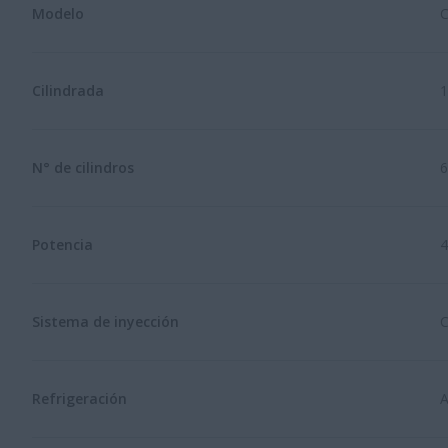
Modelo
C
Cilindrada
1
N° de cilindros
6
Potencia
4
Sistema de inyección
C
Refrigeración