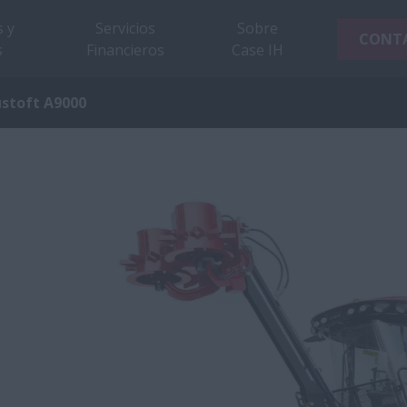
 y
Servicios
Sobre
CONT
s
Financieros
Case IH
stoft A9000