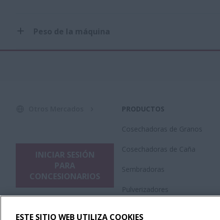
Peso de la máquina
Otros Mercados
PRODUCTOS
Cosechadoras de Granos
Cosechadoras de Caña
INICIAR SESIÓN
PARA
Sembradoras
CONCESIONARIOS
Pulverizadores
Plataformas
ESTE SITIO WEB UTILIZA COOKIES