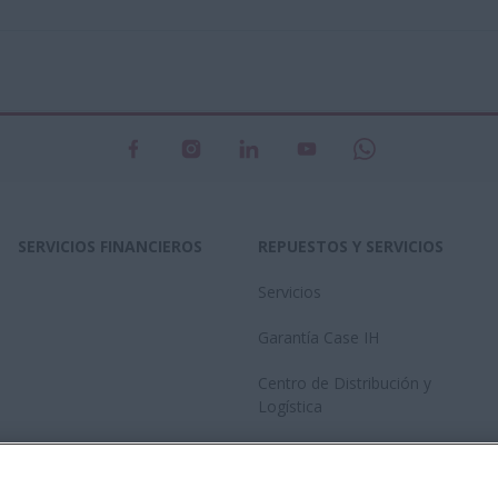
SERVICIOS FINANCIEROS
REPUESTOS Y SERVICIOS
Servicios
Garantía Case IH
Centro de Distribución y
Logística
Red de concesionarios
Catalogo