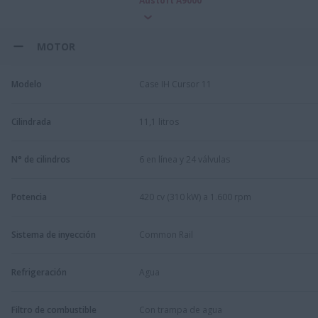
Austoft A9000
MOTOR
Modelo
Case IH Cursor 11
Cilindrada
11,1 litros
N° de cilindros
6 en línea y 24 válvulas
Potencia
420 cv (310 kW) a 1.600 rpm
Sistema de inyección
Common Rail
Refrigeración
Agua
Filtro de combustible
Con trampa de agua