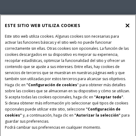
REPUESTOS Y SERVICIOS
ESTE SITIO WEB UTILIZA COOKIES
SOBRE CASE IH
Este sitio web utiliza cookies. Algunas cookies son necesarias para
activar las funciones básicas y el sitio web no puede funcionar
correctamente sin ellas. Otras cookies son opcionales. La función de las
cookies descargados en su dispositivo es mejorar su experiencia,
recopilar estadísticas, optimizar la funcionalidad del sitio y ofrecer un
Política Integrada QEHS
Politicas de Privacidad
contenido que se ajuste a sus intereses. Entre ellas, hay cookies de
Terminos y Condiciones
Nota Legal
servicios de terceros que se muestran en nuestras páginas web y que
también son utilizadas por estos terceros para alcanzar sus objetivos.
Configuración de cookies
Haga clic en
"Configuración de cookies
" para obtener más detalles
sobre las cookies que se almacenan en su dispositivo y cómo se utilizan.
© 2026 CNH Industrial America LLC. All Rights Reserved. Case IH is a
Si acepta todas las cookies opcionales, haga clic en
"Aceptar todo"
.
trademark of CNH Industrial America LLC.
Si desea obtener más información y/o seleccionar qué tipos de cookies
opcionales puede utilizar este sitio, seleccione
"Configuración de
cookies"
y, a continuación, haga clic en
"Autorizar la selección"
para
guardar sus preferencias.
Podrá cambiar sus preferencias en cualquier momento.