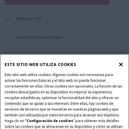
PRODUCTOS
SERVICIOS FINANCIEROS
REPUESTOS Y SERVICIOS
ESTE SITIO WEB UTILIZA COOKIES
SOBRE CASE IH
Este sitio web utiliza cookies. Algunas cookies son necesarias para
activar las funciones básicas y el sitio web no puede funcionar
correctamente sin ellas. Otras cookies son opcionales. La función de las
cookies descargados en su dispositivo es mejorar su experiencia,
recopilar estadísticas, optimizar la funcionalidad del sitio y ofrecer un
Política Integrada QEHS
Politicas de Privacidad
contenido que se ajuste a sus intereses. Entre ellas, hay cookies de
Terminos y Condiciones
Nota Legal
servicios de terceros que se muestran en nuestras páginas web y que
también son utilizadas por estos terceros para alcanzar sus objetivos.
Configuración de cookies
Haga clic en
"Configuración de cookies
" para obtener más detalles
sobre las cookies que se almacenan en su dispositivo y cómo se utilizan.
© 2026 CNH Industrial America LLC. All Rights Reserved. Case IH is a