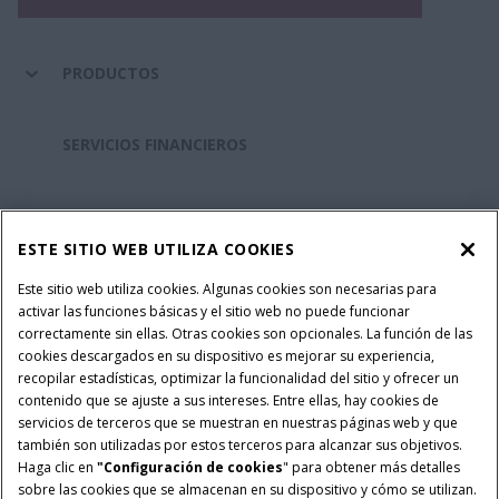
PRODUCTOS
SERVICIOS FINANCIEROS
REPUESTOS Y SERVICIOS
ESTE SITIO WEB UTILIZA COOKIES
SOBRE CASE IH
Este sitio web utiliza cookies. Algunas cookies son necesarias para
activar las funciones básicas y el sitio web no puede funcionar
correctamente sin ellas. Otras cookies son opcionales. La función de las
cookies descargados en su dispositivo es mejorar su experiencia,
recopilar estadísticas, optimizar la funcionalidad del sitio y ofrecer un
Política Integrada QEHS
Politicas de Privacidad
contenido que se ajuste a sus intereses. Entre ellas, hay cookies de
Terminos y Condiciones
Nota Legal
servicios de terceros que se muestran en nuestras páginas web y que
también son utilizadas por estos terceros para alcanzar sus objetivos.
Configuración de cookies
Haga clic en
"Configuración de cookies
" para obtener más detalles
sobre las cookies que se almacenan en su dispositivo y cómo se utilizan.
© 2026 CNH Industrial America LLC. All Rights Reserved. Case IH is a