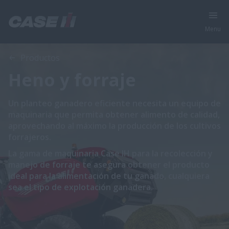
Menu
Productos
Heno y forraje
Un planteo ganadero eficiente necesita un equipo de
maquinaria que permita obtener alimento de calidad,
aprovechando al máximo la producción de los cultivos
forrajeros.
La gama de maquinaria Case IH para la recolección y
manejo de forraje te asegura obtener el producto
ideal para la alimentación de tu ganado, cualquiera
sea el tipo de explotación ganadera.