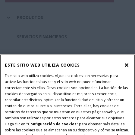
PRODUCTOS
SERVICIOS FINANCIEROS
REPUESTOS Y SERVICIOS
ESTE SITIO WEB UTILIZA COOKIES
SOBRE CASE IH
Este sitio web utiliza cookies. Algunas cookies son necesarias para
activar las funciones básicas y el sitio web no puede funcionar
correctamente sin ellas. Otras cookies son opcionales. La función de las
cookies descargados en su dispositivo es mejorar su experiencia,
recopilar estadísticas, optimizar la funcionalidad del sitio y ofrecer un
Política Integrada QEHS
Politicas de Privacidad
contenido que se ajuste a sus intereses. Entre ellas, hay cookies de
Terminos y Condiciones
Nota Legal
servicios de terceros que se muestran en nuestras páginas web y que
también son utilizadas por estos terceros para alcanzar sus objetivos.
Configuración de cookies
Haga clic en
"Configuración de cookies
" para obtener más detalles
sobre las cookies que se almacenan en su dispositivo y cómo se utilizan.
© 2026 CNH Industrial America LLC. All Rights Reserved. Case IH is a