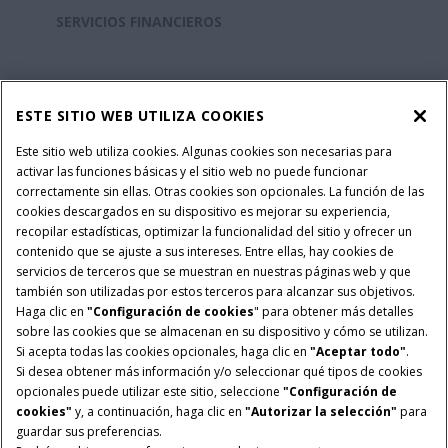
SERVICIOS FINANCIEROS
REPUESTOS Y SERVICIOS
ESTE SITIO WEB UTILIZA COOKIES
SOBRE CASE IH
Este sitio web utiliza cookies. Algunas cookies son necesarias para
activar las funciones básicas y el sitio web no puede funcionar
correctamente sin ellas. Otras cookies son opcionales. La función de las
cookies descargados en su dispositivo es mejorar su experiencia,
recopilar estadísticas, optimizar la funcionalidad del sitio y ofrecer un
Política Integrada QEHS
Politicas de Privacidad
contenido que se ajuste a sus intereses. Entre ellas, hay cookies de
Terminos y Condiciones
Nota Legal
servicios de terceros que se muestran en nuestras páginas web y que
también son utilizadas por estos terceros para alcanzar sus objetivos.
Configuración de cookies
Haga clic en
"Configuración de cookies
" para obtener más detalles
sobre las cookies que se almacenan en su dispositivo y cómo se utilizan.
© 2026 CNH Industrial America LLC. All Rights Reserved. Case IH is a
Si acepta todas las cookies opcionales, haga clic en
"Aceptar todo"
.
trademark of CNH Industrial America LLC.
Si desea obtener más información y/o seleccionar qué tipos de cookies
opcionales puede utilizar este sitio, seleccione
"Configuración de
cookies"
y, a continuación, haga clic en
"Autorizar la selección"
para
guardar sus preferencias.