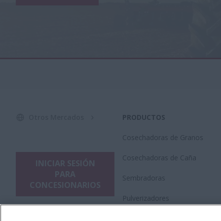
Otros Mercados
PRODUCTOS
Cosechadoras de Granos
Cosechadoras de Caña
INICIAR SESIÓN
PARA
Sembradoras
CONCESIONARIOS
Pulverizadores
Plataformas