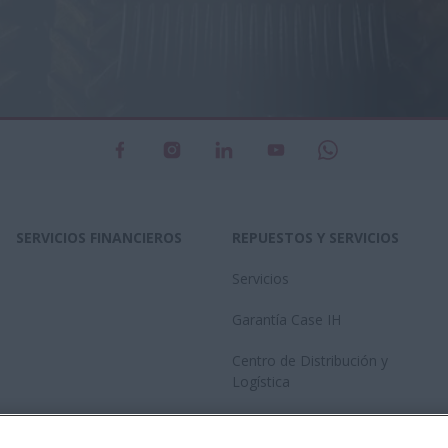
SERVICIOS FINANCIEROS
REPUESTOS Y SERVICIOS
Servicios
Garantía Case IH
Centro de Distribución y
Logística
Red de concesionarios