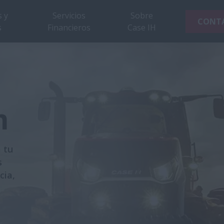
 y
Servicios
Sobre
CONT
s
Financieros
Case IH
m
 tu
s
cia,