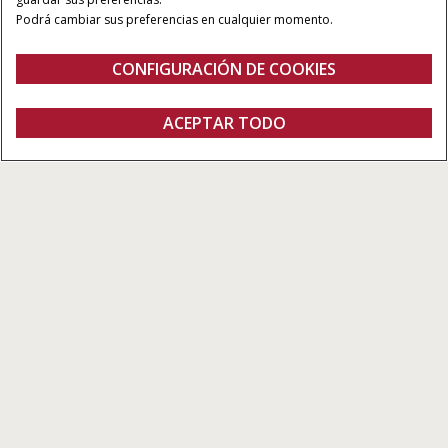
Podrá cambiar sus preferencias en cualquier momento.
CUCHILLAS DE CORTE:
VELOCIDAD DE CORTE:
3 pulgadas
1000 cortes por minuto
CONFIGURACIÓN DE COOKIES
Visión General
Características
Modelos
Folleto Técnico
ACEPTAR TODO
Plataforma Draper Terraflex 3162
CONTACTO