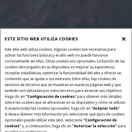
ESTE SITIO WEB UTILIZA COOKIES
Este sitio web utiliza cookies. Algunas cookies son necesarias para
activar las funciones básicas y el sitio web no puede funcionar
correctamente sin ellas. Otras cookies son opcionales. La función de las
cookies descargados en su dispositivo es mejorar su experiencia,
recopilar estadísticas, optimizar la funcionalidad del sitio y ofrecer un
contenido que se ajuste a sus intereses. Entre ellas, hay cookies de
servicios de terceros que se muestran en nuestras páginas web y que
también son utilizadas por estos terceros para alcanzar sus objetivos.
Haga clic en
"Configuración de cookies
" para obtener más detalles
sobre las cookies que se almacenan en su dispositivo y cómo se utilizan.
Si acepta todas las cookies opcionales, haga clic en
"Aceptar todo"
.
Si desea obtener más información y/o seleccionar qué tipos de cookies
opcionales puede utilizar este sitio, seleccione
"Configuración de
ANCHO DE TRABAJO:
ACOPLES RÁPIDOS:
cookies"
y, a continuación, haga clic en
"Autorizar la selección"
para
25, 30 y 35 pies de ancho
Eléctrico e hidráulico
guardar sus preferencias.