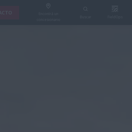
ACTO
Encontrá un
Buscar
FieldOps
concesionario
CONTACTO
leto Técnico