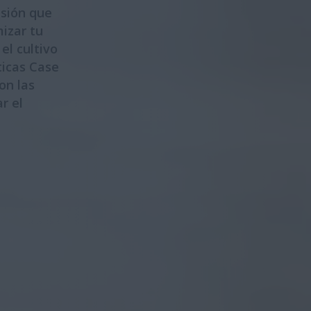
isión que
mizar tu
el cultivo
icas Case
on las
r el