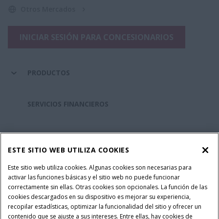
Otros Mercados
INICIAR SESIÓN PARA CONCESIONARIOS
PRODUCTOS
SERVICIOS FINANCIEROS
REPUESTOS Y SERVICIOS
ESTE SITIO WEB UTILIZA COOKIES
SOBRE CASE IH
Este sitio web utiliza cookies. Algunas cookies son necesarias para
activar las funciones básicas y el sitio web no puede funcionar
correctamente sin ellas. Otras cookies son opcionales. La función de las
cookies descargados en su dispositivo es mejorar su experiencia,
recopilar estadísticas, optimizar la funcionalidad del sitio y ofrecer un
Política Integrada QEHS
Politicas de Privacidad
contenido que se ajuste a sus intereses. Entre ellas, hay cookies de