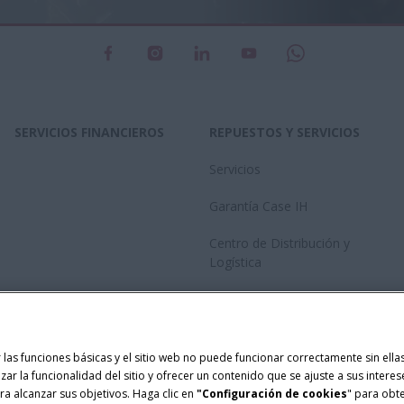
SERVICIOS FINANCIEROS
REPUESTOS Y SERVICIOS
Servicios
Garantía Case IH
Centro de Distribución y
Logística
Red de concesionarios
Catalogo
ar las funciones básicas y el sitio web no puede funcionar correctamente sin el
Centro Avanzado de
izar la funcionalidad del sitio y ofrecer un contenido que se ajuste a sus intere
Conectividad
a alcanzar sus objetivos. Haga clic en
"Configuración de cookies
" para obt