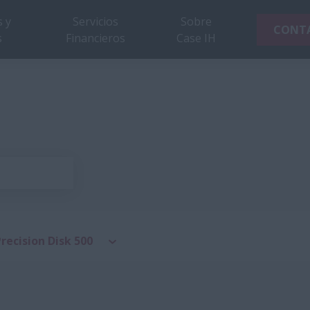
 y
Servicios
Sobre
CONT
s
Financieros
Case IH
recision Disk 500