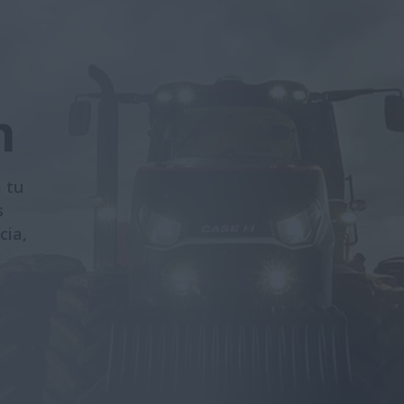
m
 tu
s
cia,