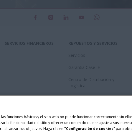
SERVICIOS FINANCIEROS
REPUESTOS Y SERVICIOS
Servicios
Garantía Case IH
Centro de Distribución y
Logística
Red de concesionarios
Catalogo
ar las funciones básicas y el sitio web no puede funcionar correctamente sin el
Centro Avanzado de
izar la funcionalidad del sitio y ofrecer un contenido que se ajuste a sus intere
Conectividad
a alcanzar sus objetivos. Haga clic en
"Configuración de cookies
" para obt