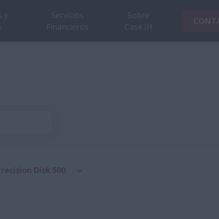
 y
Servicios
Sobre
CONT
s
Financieros
Case IH
recision Disk 500