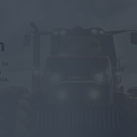
m
 tu
s
cia,