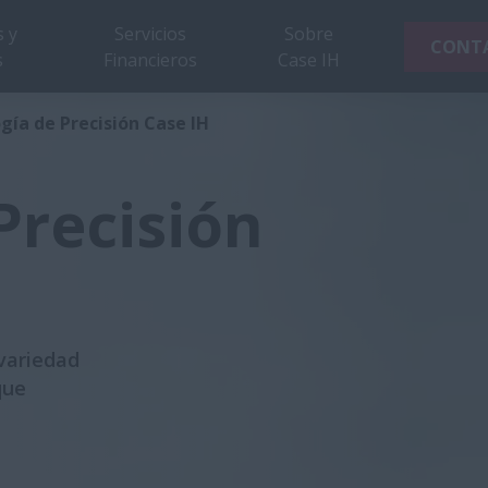
 y
Servicios
Sobre
CONT
s
Financieros
Case IH
gía de Precisión Case IH
Precisión
variedad
que