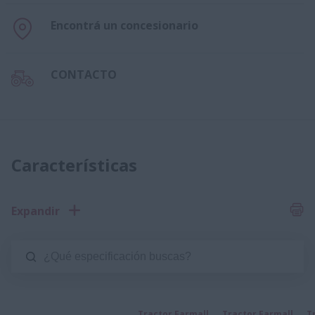
Encontrá un concesionario
CONTACTO
Características
Expandir
Tractor Farmall
Tractor Farmall
T