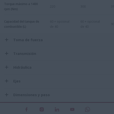
Torque máximo a 1400
220
300
3
rpm (Nm)
Capacidad del tanque de
60 + opcional
60 + opcional
9
combustible (L)
de 40
de 40
Toma de fuerza
Transmisión
Hidráulica
Ejes
Dimensiones y peso