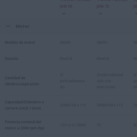
JXM 55
JXM 75
J
Motor
Modelo de motor
S8000
S8000
S
Emisión
Nivel III
Nivel III
Ni
3/
3/sobrealiment
4
Cantidad de
turboalimenta
ado con
a
cilindros/aspiración
do
intercooler
in
Capacidad/Diámetro x
3908/104 x 115
3908/104 x 115
3
carrera (cm3) / (mm)
Potencia nominal del
150 cv (110kW)
75
8
motor a 2300 rpm (hp)