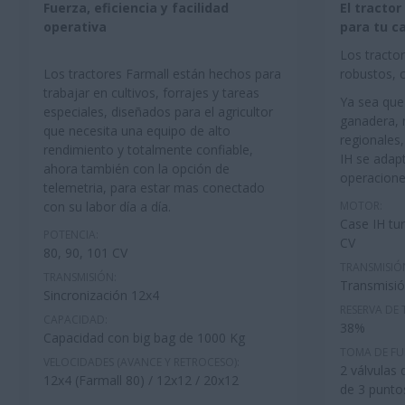
Fuerza, eficiencia y facilidad
El tracto
operativa
para tu c
Los tractor
Los tractores Farmall están hechos para
robustos, c
trabajar en cultivos, forrajes y tareas
Ya sea que
especiales, diseñados para el agricultor
ganadera, 
que necesita una equipo de alto
regionales,
rendimiento y totalmente confiable,
IH se adap
ahora también con la opción de
operacione
telemetria, para estar mas conectado
con su labor día a día.
MOTOR:
Case IH tu
POTENCIA:
CV
80, 90, 101 CV
TRANSMISIÓ
TRANSMISIÓN:
Transmisió
Sincronización 12x4
RESERVA DE
CAPACIDAD:
38%
Capacidad con big bag de 1000 Kg
TOMA DE FU
VELOCIDADES (AVANCE Y RETROCESO):
2 válvulas 
12x4 (Farmall 80) / 12x12 / 20x12
de 3 puntos