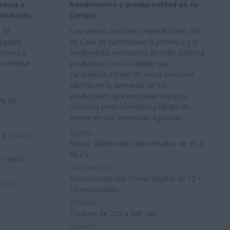
encia y
Rendimiento y productividad en tu
ondición.
campo.
l M
Los nuevos tractores Farmall Serie JXM
paquete
de Case IH suministran la potencia y el
eriores e
rendimiento necesarios en todo sistema
 combinar
productivo. Con la calidad que
caracteriza a Case IH, estos tractores
satisfacen la demanda de los
productores que necesitan equipos
0% de
robustos pero cómodos y fáciles de
operar en sus empresas agrícolas.
MOTOR:
 a 110 CV
Motor S8000 turbo alimentados de 55 a
88 CV
t 16X16
TRANSMISIÓN:
Sincronizada con Power Shuttle de 12 +
ENTO:
12 velocidades
TORQUE:
Torques de 220 a 340 Nm
LEVANTE: