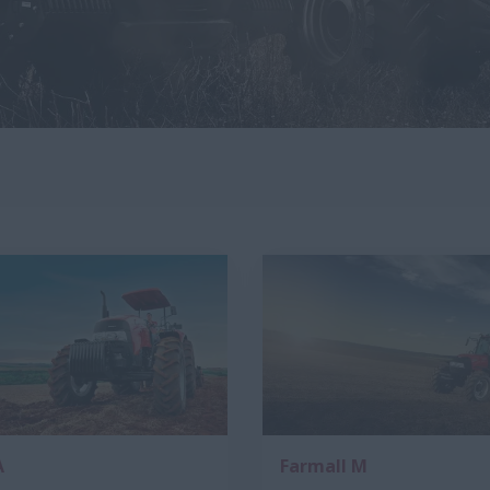
A
Farmall M