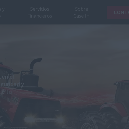
 y
Servicios
Sobre
CONT
s
Financieros
Case IH
cen el
eguridad y
de tu
 tu