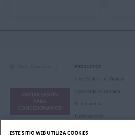
Otros Mercados
PRODUCTOS
Cosechadoras de Granos
Cosechadoras de Caña
INICIAR SESIÓN
PARA
Sembradoras
CONCESIONARIOS
Pulverizadores
Plataformas
ESTE SITIO WEB UTILIZA COOKIES