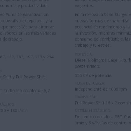
economía y productividad.
exigentes.
res Puma te garantizan un
En la renovada Serie Steiger 
o operativo excepcional y la
nuevas formas de maximizar 
d que necesitás para afrontar
potencial de rendimiento y tu
de labores en las más variadas
la inversión, mientras minimiz
s de trabajo.
consumo de combustible, las
trabajo y tu estrés.
POTENCIA:
67, 182, 183, 197, 213 y 234
Diesel 6 cilindros Case IH tur
postenfriado.
N:
555 CV de potencia.
Shift y Full Power Shift
TOMA DE FUERZA:
Independiente de 1000 rpm
T Turbo Intercooler de 6,7
TRANSMISÓN:
Full Power Shift 16 x 2 con 
RÁULICO:
150 y 180 l/min
SISTEMA HIDRÁULICO:
De centro cerrado – PFC. Cau
l/min y 6 válvulas de control