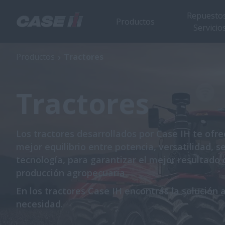
Repuestos
Productos
Servicio
Productos
Tractores
Tractores
Los tractores desarrollados por Case IH te ofre
mejor equilibrio entre potencia, versatilidad, s
tecnología, para garantizar el mejor resultado 
producción agropecuaria.
En los tractores Case IH encontrás la solución a
necesidad.