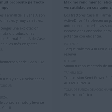
r multipropósito perfecto
Máximo rendimiento, efici
ampo.
versatilidad en cualquier c
es Farmall de la Serie A son
Los tractores Case IH Farmal
onfiables y muy versátiles.
ActiveDrive 4 te ofrecen un 
único con características sup
 tengas una explotación
innovaciones diseñadas para
mixta o producciones
potencia con eficiencia.
 los Farmall Serie A de Case
tan a las más exigentes
POTENCIA:
Torque máximo 430 Nm y 3
s.
reserva
MOTOR:
rbointercooler de 122 a 132
S8000 turboalimentado de
88
TRANSMISIÓN:
N:
Transmisión Semi Power Shif
n 8 x 8 y 16 x 8 velocidades
ACTIVE DRIVE 4
 TORQUE:
TOMA DE FUERZA DE ACCIONAMI
Electro-hidráulico
ERZA:
de control remoto y levante
 Cat II