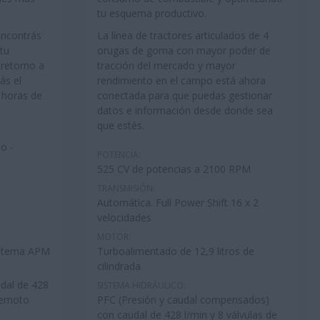
tu esquema productivo.
encontrás
La línea de tractores articulados de 4
tu
orugas de goma con mayor poder de
 retorno a
tracción del mercado y mayor
ás el
rendimiento en el campo está ahora
 horas de
conectada para que puedas gestionar
datos e información desde donde sea
que estés.
bo -
POTENCIA:
525 CV de potencias a 2100 RPM
TRANSMISIÓN:
Automática. Full Power Shift 16 x 2
velocidades
MOTOR:
sistema APM
Turboalimentado de 12,9 litros de
cilindrada
dal de 428
SISTEMA HIDRÁULICO:
 remoto
PFC (Presión y caudal compensados)
con caudal de 428 l/min y 8 válvulas de