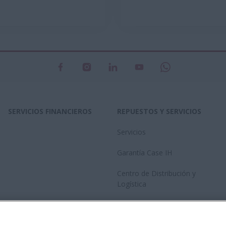
SERVICIOS FINANCIEROS
REPUESTOS Y SERVICIOS
Servicios
Garantía Case IH
Centro de Distribución y
Logística
Red de concesionarios
Catalogo