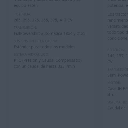
equipo estén.
potencia, 
Los tracto
POTENCIA:
265, 295, 325, 355, 375, 412 CV
rendimient
versatilida
TRANSMISIÓN:
todo tipo 
FullPowershift automática 18x4 y 21x5
condicione
SUSPENSIÓN DE LA CABINA:
Estándar para todos los modelos
POTENCIA:
SISTEMA HIDRÁULICO:
144, 157, 1
PFC (Presión y Caudal Compensado)
CV
con un caudal de hasta 333 l/min
TRANSMISIÓ
Semi Power 
MOTOR:
Case IH FP
litros
SISTEMA HID
Caudal de 