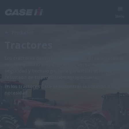
Menu
Productos
Tractores
Los tractores desarrollados por Case IH te ofrecen el
mejor equilibrio entre potencia, versatilidad,
seguridad y tecnología, para garantizar el mejor
resultado de tu producción agropecuaria.
En los tractores Case IH encontrás la solución a tu
necesidad.