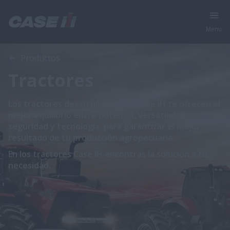
Menu
Productos
Tractores
Los tractores desarrollados por Case IH te ofrecen el
mejor equilibrio entre potencia, versatilidad,
seguridad y tecnología, para garantizar el mejor
resultado de tu producción agropecuaria.
En los tractores Case IH encontrás la solución a tu
necesidad.