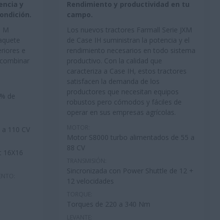
encia y
Rendimiento y productividad en tu
ondición.
campo.
l M
Los nuevos tractores Farmall Serie JXM
paquete
de Case IH suministran la potencia y el
eriores e
rendimiento necesarios en todo sistema
 combinar
productivo. Con la calidad que
caracteriza a Case IH, estos tractores
satisfacen la demanda de los
productores que necesitan equipos
0% de
robustos pero cómodos y fáciles de
operar en sus empresas agrícolas.
MOTOR:
 a 110 CV
Motor S8000 turbo alimentados de 55 a
88 CV
t 16X16
TRANSMISIÓN:
Sincronizada con Power Shuttle de 12 +
ENTO:
12 velocidades
TORQUE:
Torques de 220 a 340 Nm
LEVANTE: