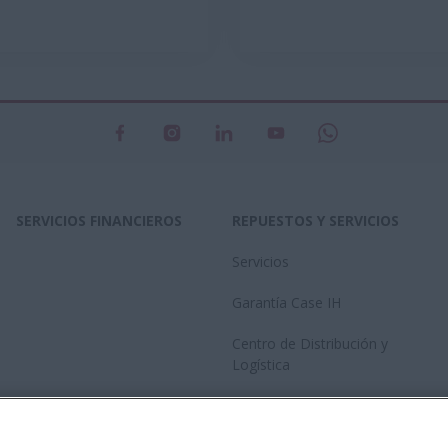
SERVICIOS FINANCIEROS
REPUESTOS Y SERVICIOS
Servicios
Garantía Case IH
Centro de Distribución y
Logística
Red de concesionarios
Catalogo