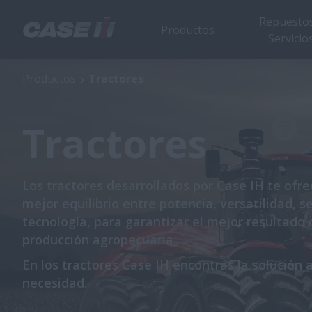
Repuestos
Productos
Servicio
Productos
Tractores
Tractores
Los tractores desarrollados por Case IH te ofre
mejor equilibrio entre potencia, versatilidad, s
tecnología, para garantizar el mejor resultado 
producción agropecuaria.
En los tractores Case IH encontrás la solución a
necesidad.