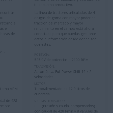
tu esquema productivo.
encontrás
La línea de tractores articulados de 4
tu
orugas de goma con mayor poder de
 retorno a
tracción del mercado y mayor
ás el
rendimiento en el campo está ahora
 horas de
conectada para que puedas gestionar
datos e información desde donde sea
que estés.
bo -
POTENCIA:
525 CV de potencias a 2100 RPM
TRANSMISIÓN:
Automática. Full Power Shift 16 x 2
velocidades
MOTOR:
sistema APM
Turboalimentado de 12,9 litros de
cilindrada
dal de 428
SISTEMA HIDRÁULICO:
 remoto
PFC (Presión y caudal compensados)
con caudal de 428 l/min y 8 válvulas de