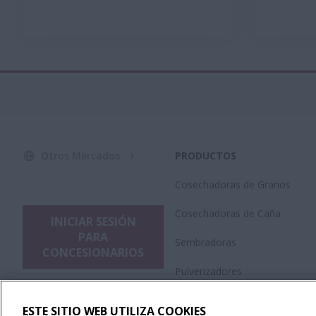
Otros Mercados
PRODUCTOS
Cosechadoras de Granos
Cosechadoras de Caña
INICIAR SESIÓN
PARA
Sembradoras
CONCESIONARIOS
Pulverizadores
Plataformas
ESTE SITIO WEB UTILIZA COOKIES