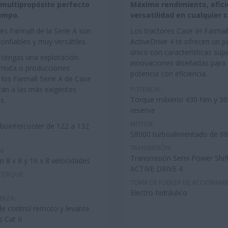
r multipropósito perfecto
Máximo rendimiento, efici
ampo.
versatilidad en cualquier c
es Farmall de la Serie A son
Los tractores Case IH Farmal
onfiables y muy versátiles.
ActiveDrive 4 te ofrecen un 
único con características sup
 tengas una explotación
innovaciones diseñadas para
mixta o producciones
potencia con eficiencia.
 los Farmall Serie A de Case
tan a las más exigentes
POTENCIA:
Torque máximo 430 Nm y 3
s.
reserva
MOTOR:
rbointercooler de 122 a 132
S8000 turboalimentado de
88
TRANSMISIÓN:
N:
Transmisión Semi Power Shif
n 8 x 8 y 16 x 8 velocidades
ACTIVE DRIVE 4
 TORQUE:
TOMA DE FUERZA DE ACCIONAMI
Electro-hidráulico
ERZA:
de control remoto y levante
 Cat II