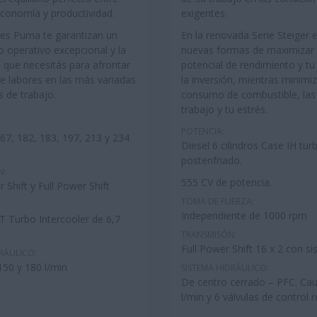
economía y productividad.
exigentes.
res Puma te garantizan un
En la renovada Serie Steiger 
o operativo excepcional y la
nuevas formas de maximizar 
d que necesitás para afrontar
potencial de rendimiento y tu
de labores en las más variadas
la inversión, mientras minimiz
s de trabajo.
consumo de combustible, las
trabajo y tu estrés.
POTENCIA:
67, 182, 183, 197, 213 y 234
Diesel 6 cilindros Case IH tur
postenfriado.
N:
555 CV de potencia.
Shift y Full Power Shift
TOMA DE FUERZA:
Independiente de 1000 rpm
T Turbo Intercooler de 6,7
TRANSMISÓN:
Full Power Shift 16 x 2 con 
RÁULICO:
150 y 180 l/min
SISTEMA HIDRÁULICO:
De centro cerrado – PFC. Cau
l/min y 6 válvulas de control