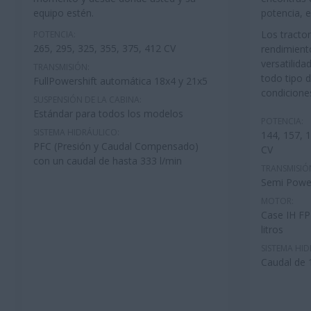
equipo estén.
potencia, 
Los tracto
POTENCIA:
265, 295, 325, 355, 375, 412 CV
rendimient
versatilida
TRANSMISIÓN:
todo tipo 
FullPowershift automática 18x4 y 21x5
condicione
SUSPENSIÓN DE LA CABINA:
Estándar para todos los modelos
POTENCIA:
SISTEMA HIDRÁULICO:
144, 157, 1
PFC (Presión y Caudal Compensado)
CV
con un caudal de hasta 333 l/min
TRANSMISIÓ
Semi Power 
MOTOR:
Case IH FP
litros
SISTEMA HID
Caudal de 