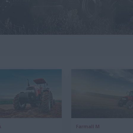
A
Farmall M