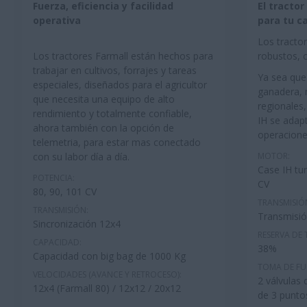
Fuerza, eficiencia y facilidad
El tracto
operativa
para tu c
Los tractor
Los tractores Farmall están hechos para
robustos, c
trabajar en cultivos, forrajes y tareas
Ya sea que
especiales, diseñados para el agricultor
ganadera, 
que necesita una equipo de alto
regionales,
rendimiento y totalmente confiable,
IH se adap
ahora también con la opción de
operacione
telemetria, para estar mas conectado
con su labor día a día.
MOTOR:
Case IH tu
POTENCIA:
CV
80, 90, 101 CV
TRANSMISIÓ
TRANSMISIÓN:
Transmisió
Sincronización 12x4
RESERVA DE
CAPACIDAD:
38%
Capacidad con big bag de 1000 Kg
TOMA DE FU
VELOCIDADES (AVANCE Y RETROCESO):
2 válvulas 
12x4 (Farmall 80) / 12x12 / 20x12
de 3 puntos