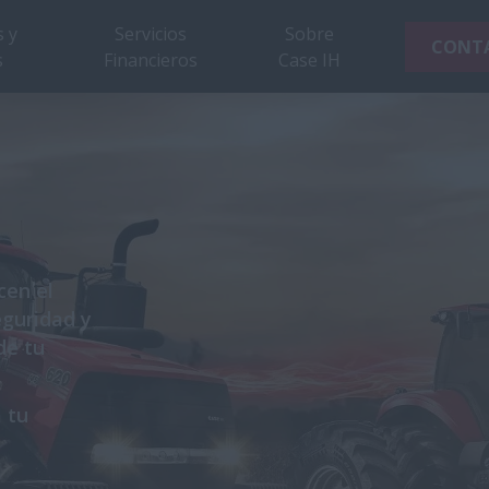
 y
Servicios
Sobre
CONT
s
Financieros
Case IH
cen el
eguridad y
de tu
 tu