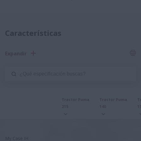
Características
Expandir
Tractor Puma
Tractor Puma
T
215
140
1
My Case IH