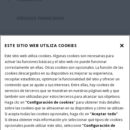
SERVICIOS FINANCIEROS
REPUESTOS Y SERVICIOS
ESTE SITIO WEB UTILIZA COOKIES
SOBRE CASE IH
Este sitio web utiliza cookies. Algunas cookies son necesarias para
activar las funciones básicas y el sitio web no puede funcionar
correctamente sin ellas. Otras cookies son opcionales. La función de las
cookies descargados en su dispositivo es mejorar su experiencia,
recopilar estadísticas, optimizar la funcionalidad del sitio y ofrecer un
Política Integrada QEHS
Politicas de Privacidad
contenido que se ajuste a sus intereses. Entre ellas, hay cookies de
Terminos y Condiciones
Nota Legal
servicios de terceros que se muestran en nuestras páginas web y que
también son utilizadas por estos terceros para alcanzar sus objetivos.
Configuración de cookies
Haga clic en
"Configuración de cookies
" para obtener más detalles
sobre las cookies que se almacenan en su dispositivo y cómo se utilizan.
© 2026 CNH Industrial America LLC. All Rights Reserved. Case IH is a
Si acepta todas las cookies opcionales, haga clic en
"Aceptar todo"
.
trademark of CNH Industrial America LLC.
Si desea obtener más información y/o seleccionar qué tipos de cookies
opcionales puede utilizar este sitio, seleccione
"Configuración de