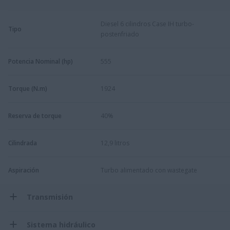
Diesel 6 cilindros Case IH turbo-
Tipo
postenfriado
Potencia Nominal (hp)
555
Torque (N.m)
1924
Reserva de torque
40%
Cilindrada
12,9 litros
Aspiración
Turbo alimentado con wastegate
Transmisión
Sistema hidráulico