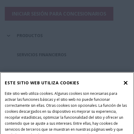
INICIAR SESIÓN PARA CONCESIONARIOS
PRODUCTOS
SERVICIOS FINANCIEROS
REPUESTOS Y SERVICIOS
ESTE SITIO WEB UTILIZA COOKIES
SOBRE CASE IH
Este sitio web utiliza cookies. Algunas cookies son necesarias para
activar las funciones básicas y el sitio web no puede funcionar
correctamente sin ellas. Otras cookies son opcionales. La función de las
cookies descargados en su dispositivo es mejorar su experiencia,
recopilar estadísticas, optimizar la funcionalidad del sitio y ofrecer un
Política Integrada QEHS
Politicas de Privacidad
contenido que se ajuste a sus intereses. Entre ellas, hay cookies de
Terminos y Condiciones
Nota Legal
servicios de terceros que se muestran en nuestras páginas web y que