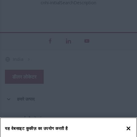
cnhi-initialSearchDescription
India
डीलर लोकेटर
हमारे उत्पाद
पार्ट्स और सेवाएं
यह वेबसाइट कुकीज़ का उपयोग करती है