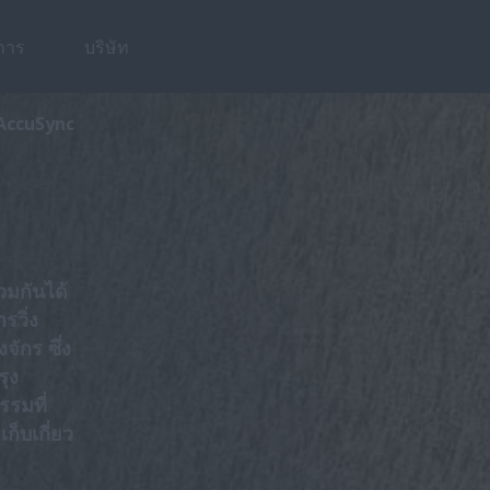
การ
บริษัท
รายละเอียด
คุณสมบัติ
AccuSync
วมกันได้
รวิ่ง
จักร ซึ่ง
ุง
รมที่
ก็บเกี่ยว