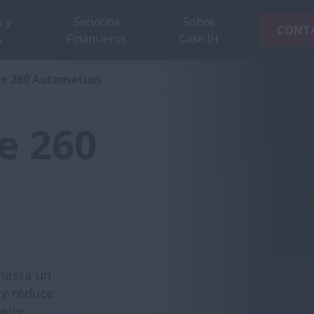
 y
Servicios
Sobre
CONT
s
Financieros
Case IH
rie 260 Automation
e 260
 hasta un
 y reduce
ejor