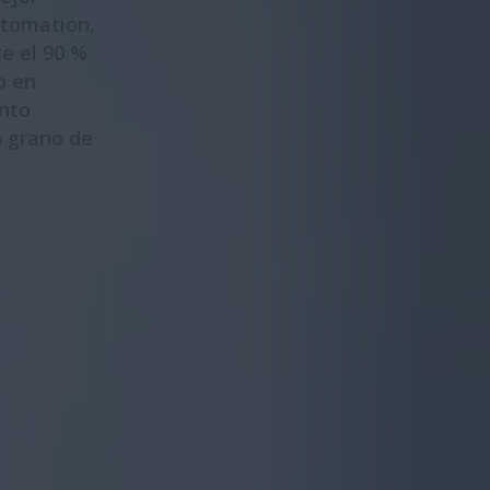
utomation,
te el 90 %
o en
ento
n grano de