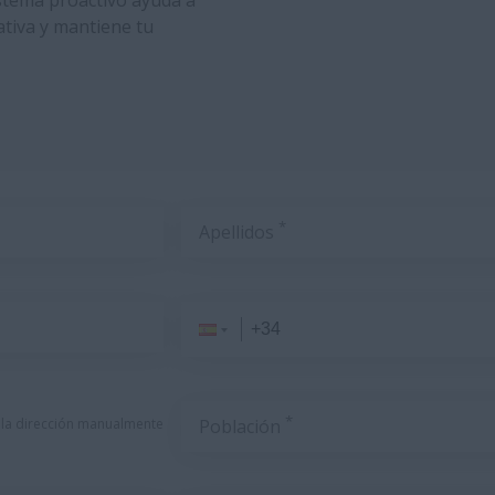
istema proactivo ayuda a
rativa y mantiene tu
*
Apellidos
*
 la dirección manualmente
Población