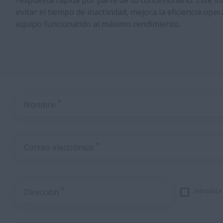
respuesta rápida por parte de tu concesionario. Este s
evitar el tiempo de inactividad, mejora la eficiencia ope
equipo funcionando al máximo rendimiento.
*
Nombre
*
Correo electrónico
*
Dirección
Introduce