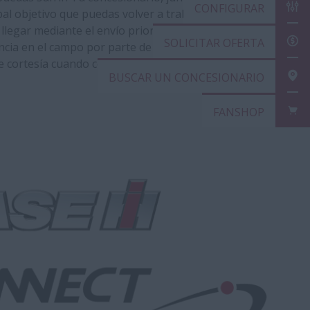
CON
pal objetivo que puedas volver a trabajar lo antes
llegar mediante el envío prioritario de las recambios
SOL
encia en el campo por parte de los técnicos de Case IH o
e cortesía cuando corresponda.
BUS
FAN