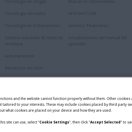
Tecnología de orugas
Buscar un concesionario
Tecnología del motor
MYCNHSTORE
Tecnología de la transmisión
Servicios FInancieros
Sistema avanzado de freno de
Actualizaciones del manual del
remolque
operador
Automatización
Revolución del rotor
Tecnología de Anudado Doble
Twinepro
unctions and the website cannot function properly without them. Other cookies
ntent tailored to your interests. These may include cookies placed by third part
bout what cookies are placed on your device and how they are used.
is site can use, select "
Cookie Settings
", then click "
Accept Selected
" to s