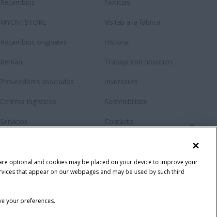
Recambios
Noticias
MYCNHSTORE
Visitas a la fábrica
Recambios originales
Historia
Reman
Trabaja con nosotros
Proveedores asociados
Inversores
Centros logísticos
Sostenibilidad
Servicios
Contácto
RMI Repair and maintenance
Newsletter
Fanshop
 are optional and cookies may be placed on your device to improve your
y services that appear on our webpages and may be used by such third
ave your preferences.