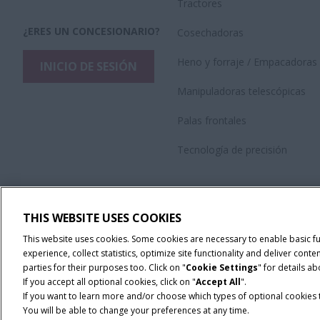
Tractores
¿ERES UN CONCESIONARIO?
Cosechadoras
Heno y forraje / Empacadoras
INICIO DE SESIÓN
Manipuladoras telescópicas
Palas frontales
Tecnología de precisión
THIS WEBSITE USES COOKIES
This website uses cookies. Some cookies are necessary to enable basic f
experience, collect statistics, optimize site functionality and deliver co
parties for their purposes too. Click on "
Cookie Settings
" for details a
If you accept all optional cookies, click on "
Accept All
".
If you want to learn more and/or choose which types of optional cookies th
You will be able to change your preferences at any time.