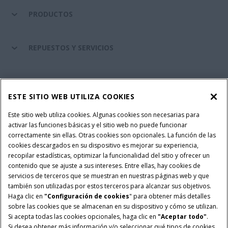
PRODUCTOS
REPUESTOS Y SERVICIOS
SERVICIOS FINANCIEROS
ESTE SITIO WEB UTILIZA COOKIES
SOBRE CASE IH
Este sitio web utiliza cookies. Algunas cookies son necesarias para
activar las funciones básicas y el sitio web no puede funcionar
correctamente sin ellas. Otras cookies son opcionales. La función de las
cookies descargados en su dispositivo es mejorar su experiencia,
recopilar estadísticas, optimizar la funcionalidad del sitio y ofrecer un
Política Integrada QEHS
Política de Privacidad
contenido que se ajuste a sus intereses. Entre ellas, hay cookies de
Terminos y Condiciones
Nota Legal
servicios de terceros que se muestran en nuestras páginas web y que
también son utilizadas por estos terceros para alcanzar sus objetivos.
Configuración de cookies
Haga clic en
"Configuración de cookies
" para obtener más detalles
sobre las cookies que se almacenan en su dispositivo y cómo se utilizan.
© 2026 CNH Industrial America LLC. All Rights Reserved. Case IH is a
Si acepta todas las cookies opcionales, haga clic en
"Aceptar todo"
.
trademark of CNH Industrial America LLC.
Si desea obtener más información y/o seleccionar qué tipos de cookies