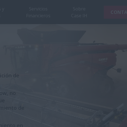
 y
Servicios
Sobre
CONT
s
Financieros
Case IH
ición de
low, no
ue
imiento de
miento en