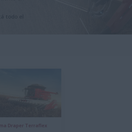
á todo el
ma Draper Terraflex