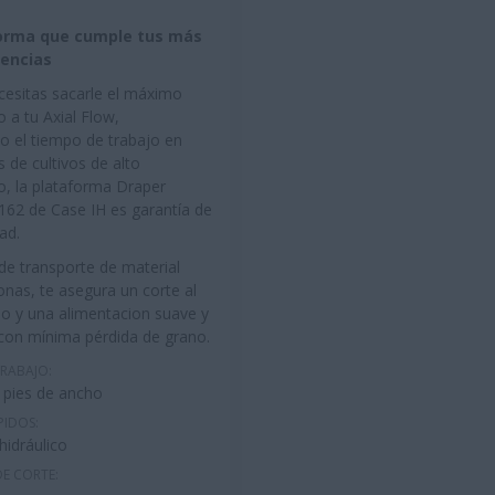
orma que cumple tus más
gencias
esitas sacarle el máximo
 a tu Axial Flow,
o el tiempo de trabajo en
 de cultivos de alto
o, la plataforma Draper
3162 de Case IH es garantía de
ad.
de transporte de material
onas, te asegura un corte al
lo y una alimentacion suave y
con mínima pérdida de grano.
RABAJO:
5 pies de ancho
PIDOS:
 hidráulico
DE CORTE: