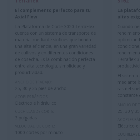
Terraflex
3162
El complemento perfecto para tu
La plataf
Axial Flow
altas exi
La Plataforma de Corte 3020 TerraFlex
Cuando nec
cuenta con un sistema de transporte de
rendimiento
material mediante sinfines que brinda
optimizand
una alta eficiencia, en una gran variedad
condiciones
de cultivos y en diferentes condiciones
rendimient
de cosecha. Es la combinación perfecta
Terraflex 
entre alta tecnología, simplicidad y
productivid
productividad.
El sistema 
mediante l
ANCHO DE TRABAJO:
25, 30 y 35 pies de ancho
ras del sue
constante 
ACOPLES RÁPIDOS:
Eléctrico e hidráulico
ANCHO DE T
25, 30 y 3
CUCHILLAS DE CORTE:
3 pulgadas
ACOPLES RÁ
Eléctrico e
VELOCIDAD DE CORTE:
1000 cortes por minuto
CUCHILLAS 