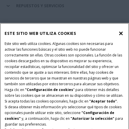
REPUESTOS Y SERVICIOS
SERVICIOS FINANCIEROS
ESTE SITIO WEB UTILIZA COOKIES
SOBRE CASE IH
Este sitio web utiliza cookies. Algunas cookies son necesarias para
activar las funciones básicas y el sitio web no puede funcionar
correctamente sin ellas. Otras cookies son opcionales. La función de las
cookies descargados en su dispositivo es mejorar su experiencia,
recopilar estadísticas, optimizar la funcionalidad del sitio y ofrecer un
Política Integrada QEHS
Política de Privacidad
contenido que se ajuste a sus intereses. Entre ellas, hay cookies de
Terminos y Condiciones
Nota Legal
servicios de terceros que se muestran en nuestras páginas web y que
también son utilizadas por estos terceros para alcanzar sus objetivos.
Configuración de cookies
Haga clic en
"Configuración de cookies
" para obtener más detalles
sobre las cookies que se almacenan en su dispositivo y cómo se utilizan.
© 2026 CNH Industrial America LLC. All Rights Reserved. Case IH is a
Si acepta todas las cookies opcionales, haga clic en
"Aceptar todo"
.
trademark of CNH Industrial America LLC.
Si desea obtener más información y/o seleccionar qué tipos de cookies
opcionales puede utilizar este sitio, seleccione
"Configuración de
cookies"
y, a continuación, haga clic en
"Autorizar la selección"
para
guardar sus preferencias.