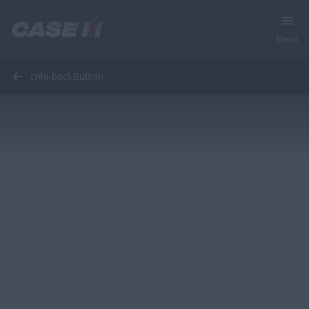
Menu
cnhi-backButton