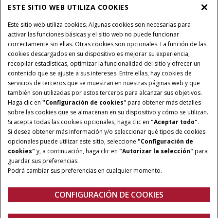
ESTE SITIO WEB UTILIZA COOKIES
SOBRE CASE IH
Este sitio web utiliza cookies. Algunas cookies son necesarias para
activar las funciones básicas y el sitio web no puede funcionar
correctamente sin ellas. Otras cookies son opcionales. La función de las
cookies descargados en su dispositivo es mejorar su experiencia,
recopilar estadísticas, optimizar la funcionalidad del sitio y ofrecer un
Política Integrada QEHS
Política de Privacidad
contenido que se ajuste a sus intereses. Entre ellas, hay cookies de
Terminos y Condiciones
Nota Legal
servicios de terceros que se muestran en nuestras páginas web y que
también son utilizadas por estos terceros para alcanzar sus objetivos.
Configuración de cookies
Haga clic en
"Configuración de cookies
" para obtener más detalles
sobre las cookies que se almacenan en su dispositivo y cómo se utilizan.
© 2026 CNH Industrial America LLC. All Rights Reserved. Case IH is a
Si acepta todas las cookies opcionales, haga clic en
"Aceptar todo"
.
trademark of CNH Industrial America LLC.
Si desea obtener más información y/o seleccionar qué tipos de cookies
opcionales puede utilizar este sitio, seleccione
"Configuración de
cookies"
y, a continuación, haga clic en
"Autorizar la selección"
para
guardar sus preferencias.
Podrá cambiar sus preferencias en cualquier momento.
CONFIGURACIÓN DE COOKIES