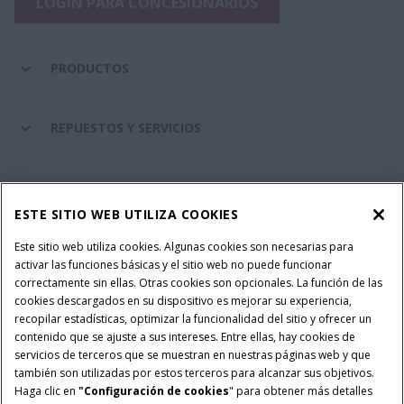
LOGIN PARA CONCESIONARIOS
PRODUCTOS
REPUESTOS Y SERVICIOS
SERVICIOS FINANCIEROS
ESTE SITIO WEB UTILIZA COOKIES
SOBRE CASE IH
Este sitio web utiliza cookies. Algunas cookies son necesarias para
activar las funciones básicas y el sitio web no puede funcionar
correctamente sin ellas. Otras cookies son opcionales. La función de las
cookies descargados en su dispositivo es mejorar su experiencia,
recopilar estadísticas, optimizar la funcionalidad del sitio y ofrecer un
Política Integrada QEHS
Política de Privacidad
contenido que se ajuste a sus intereses. Entre ellas, hay cookies de
Terminos y Condiciones
Nota Legal
servicios de terceros que se muestran en nuestras páginas web y que
también son utilizadas por estos terceros para alcanzar sus objetivos.
Configuración de cookies
Haga clic en
"Configuración de cookies
" para obtener más detalles