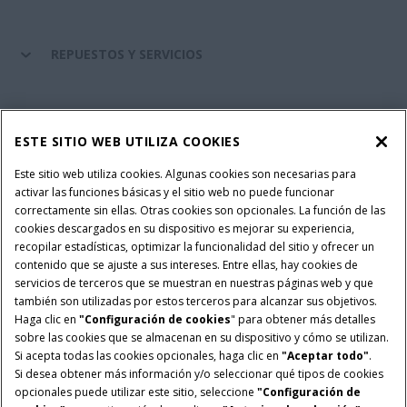
REPUESTOS Y SERVICIOS
SERVICIOS FINANCIEROS
ESTE SITIO WEB UTILIZA COOKIES
SOBRE CASE IH
Este sitio web utiliza cookies. Algunas cookies son necesarias para
activar las funciones básicas y el sitio web no puede funcionar
correctamente sin ellas. Otras cookies son opcionales. La función de las
cookies descargados en su dispositivo es mejorar su experiencia,
recopilar estadísticas, optimizar la funcionalidad del sitio y ofrecer un
Política Integrada QEHS
Política de Privacidad
contenido que se ajuste a sus intereses. Entre ellas, hay cookies de
Terminos y Condiciones
Nota Legal
servicios de terceros que se muestran en nuestras páginas web y que
también son utilizadas por estos terceros para alcanzar sus objetivos.
Configuración de cookies
Haga clic en
"Configuración de cookies
" para obtener más detalles
sobre las cookies que se almacenan en su dispositivo y cómo se utilizan.
© 2026 CNH Industrial America LLC. All Rights Reserved. Case IH is a
Si acepta todas las cookies opcionales, haga clic en
"Aceptar todo"
.
trademark of CNH Industrial America LLC.
Si desea obtener más información y/o seleccionar qué tipos de cookies
opcionales puede utilizar este sitio, seleccione
"Configuración de