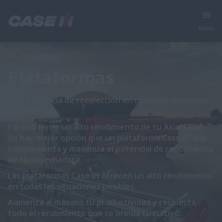
Menu
Productos
Plataformas
Alto eficiencia de recolección en cualquier condición
de cosecha.
Para obtener un alto rendimiento de tu Axial Flow,
no hay mejor opción que un plataforma Case IH que
complementa y maximiza el potencial de rendimiento
de tu cosechadora.
Las plataformas Case IH ofrecen un alto rendimiento
en todas las situaciones posibles.
Aumentá al máximo tu productividad y recolectá
todo el rendimiento que te brinda tu cultivo.