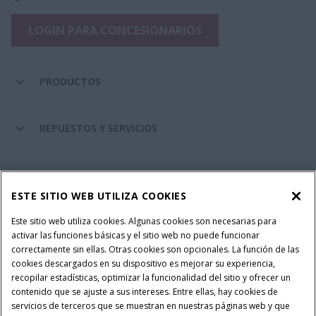
LOGIN PARA CONCESIONARIOS
PRODUCTOS
REPUESTOS Y SERVICIOS
SERVICIOS FINANCIEROS
ESTE SITIO WEB UTILIZA COOKIES
SOBRE CASE IH
Este sitio web utiliza cookies. Algunas cookies son necesarias para
activar las funciones básicas y el sitio web no puede funcionar
correctamente sin ellas. Otras cookies son opcionales. La función de las
cookies descargados en su dispositivo es mejorar su experiencia,
recopilar estadísticas, optimizar la funcionalidad del sitio y ofrecer un
Política Integrada QEHS
Política de Privacidad
contenido que se ajuste a sus intereses. Entre ellas, hay cookies de
Terminos y Condiciones
Nota Legal
servicios de terceros que se muestran en nuestras páginas web y que