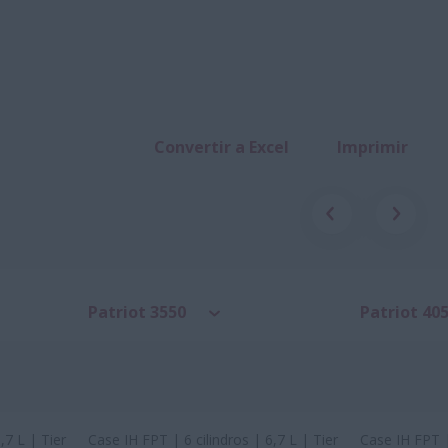
Convertir a Excel
Imprimir
Patriot 3550
Patriot 40
,7 L | Tier
Case IH FPT | 6 cilindros | 6,7 L | Tier
Case IH FPT | 