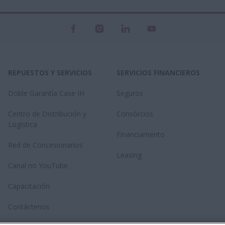
REPUESTOS Y SERVICIOS
SERVICIOS FINANCIEROS
Doble Garantía Case IH
Seguros
Centro de Distribución y
Consórcios
Logística
Financiamento
Red de Concesionarios
Leasing
Canal no YouTube
Capacitación
Contáctenos