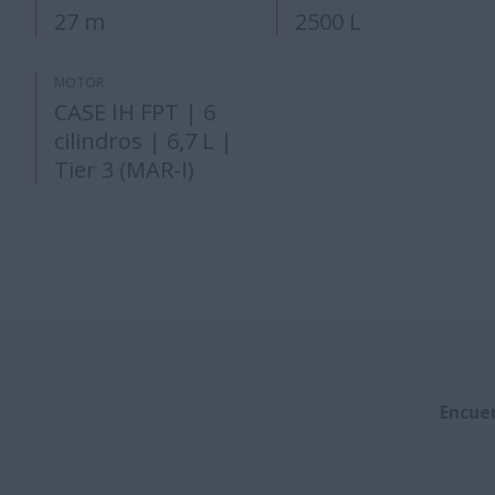
27 m
2500 L
MOTOR
CASE IH FPT | 6
cilindros | 6,7 L |
Tier 3 (MAR-I)
Encue