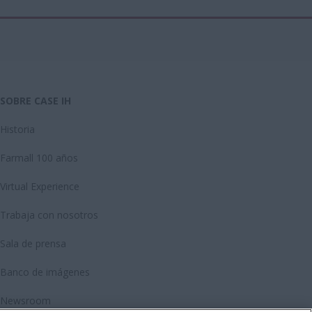
SOBRE CASE IH
Historia
Farmall 100 años
Virtual Experience
Trabaja con nosotros
Sala de prensa
Banco de imágenes
Newsroom