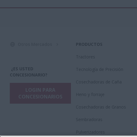
Otros Mercados
PRODUCTOS
Tractores
¿ES USTED
Tecnología de Precisión
CONCESIONARIO?
Cosechadoras de Caña
LOGIN PARA
Heno y forraje
CONCESIONARIOS
Cosechadoras de Granos
Sembradoras
Pulverizadores