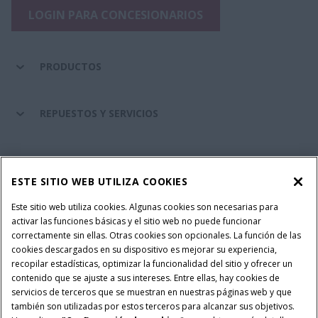
LOGIN PARA CONCESIONARIOS
PRODUCTOS
REPUESTOS Y SERVICIOS
SERVICIOS FINANCIEROS
ESTE SITIO WEB UTILIZA COOKIES
SOBRE CASE IH
Este sitio web utiliza cookies. Algunas cookies son necesarias para
activar las funciones básicas y el sitio web no puede funcionar
correctamente sin ellas. Otras cookies son opcionales. La función de las
cookies descargados en su dispositivo es mejorar su experiencia,
recopilar estadísticas, optimizar la funcionalidad del sitio y ofrecer un
Política Integrada QEHS
Política de Privacidad
contenido que se ajuste a sus intereses. Entre ellas, hay cookies de
Terminos y Condiciones
Nota Legal
servicios de terceros que se muestran en nuestras páginas web y que
también son utilizadas por estos terceros para alcanzar sus objetivos.
Configuración de cookies