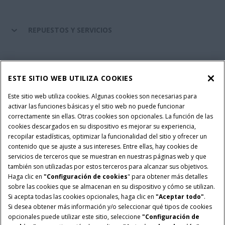
REPUESTOS Y SERVICIOS
SERVICIOS FINANCIEROS
ESTE SITIO WEB UTILIZA COOKIES
SOBRE CASE IH
Este sitio web utiliza cookies. Algunas cookies son necesarias para
activar las funciones básicas y el sitio web no puede funcionar
correctamente sin ellas. Otras cookies son opcionales. La función de las
cookies descargados en su dispositivo es mejorar su experiencia,
recopilar estadísticas, optimizar la funcionalidad del sitio y ofrecer un
Política Integrada QEHS
Política de Privacidad
contenido que se ajuste a sus intereses. Entre ellas, hay cookies de
Terminos y Condiciones
Nota Legal
servicios de terceros que se muestran en nuestras páginas web y que
también son utilizadas por estos terceros para alcanzar sus objetivos.
Configuración de cookies
Haga clic en
"Configuración de cookies
" para obtener más detalles
sobre las cookies que se almacenan en su dispositivo y cómo se utilizan.
© 2026 CNH Industrial America LLC. All Rights Reserved. Case IH is a
Si acepta todas las cookies opcionales, haga clic en
"Aceptar todo"
.
trademark of CNH Industrial America LLC.
Si desea obtener más información y/o seleccionar qué tipos de cookies
opcionales puede utilizar este sitio, seleccione
"Configuración de