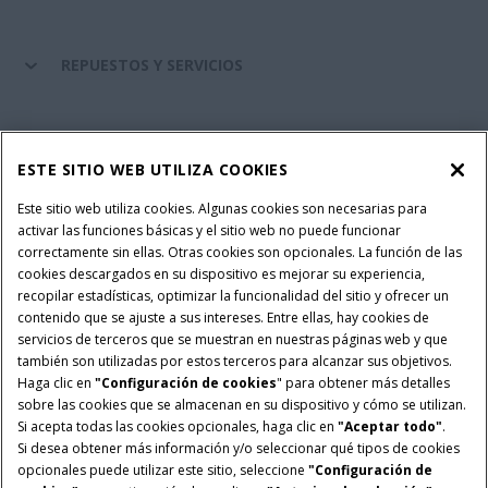
REPUESTOS Y SERVICIOS
SERVICIOS FINANCIEROS
ESTE SITIO WEB UTILIZA COOKIES
SOBRE CASE IH
Este sitio web utiliza cookies. Algunas cookies son necesarias para
activar las funciones básicas y el sitio web no puede funcionar
correctamente sin ellas. Otras cookies son opcionales. La función de las
cookies descargados en su dispositivo es mejorar su experiencia,
recopilar estadísticas, optimizar la funcionalidad del sitio y ofrecer un
Política Integrada QEHS
Política de Privacidad
contenido que se ajuste a sus intereses. Entre ellas, hay cookies de
Terminos y Condiciones
Nota Legal
servicios de terceros que se muestran en nuestras páginas web y que
también son utilizadas por estos terceros para alcanzar sus objetivos.
Configuración de cookies
Haga clic en
"Configuración de cookies
" para obtener más detalles
sobre las cookies que se almacenan en su dispositivo y cómo se utilizan.
© 2026 CNH Industrial America LLC. All Rights Reserved. Case IH is a
Si acepta todas las cookies opcionales, haga clic en
"Aceptar todo"
.
trademark of CNH Industrial America LLC.
Si desea obtener más información y/o seleccionar qué tipos de cookies
opcionales puede utilizar este sitio, seleccione
"Configuración de