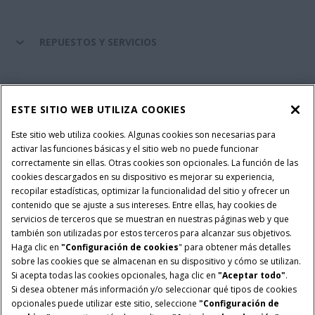
REPUESTOS Y SERVICIOS
SERVICIOS FINANCIEROS
ESTE SITIO WEB UTILIZA COOKIES
SOBRE CASE IH
Este sitio web utiliza cookies. Algunas cookies son necesarias para
activar las funciones básicas y el sitio web no puede funcionar
correctamente sin ellas. Otras cookies son opcionales. La función de las
cookies descargados en su dispositivo es mejorar su experiencia,
recopilar estadísticas, optimizar la funcionalidad del sitio y ofrecer un
Política Integrada QEHS
Política de Privacidad
contenido que se ajuste a sus intereses. Entre ellas, hay cookies de
Terminos y Condiciones
Nota Legal
servicios de terceros que se muestran en nuestras páginas web y que
también son utilizadas por estos terceros para alcanzar sus objetivos.
Configuración de cookies
Haga clic en
"Configuración de cookies
" para obtener más detalles
sobre las cookies que se almacenan en su dispositivo y cómo se utilizan.
© 2026 CNH Industrial America LLC. All Rights Reserved. Case IH is a
Si acepta todas las cookies opcionales, haga clic en
"Aceptar todo"
.
trademark of CNH Industrial America LLC.
Si desea obtener más información y/o seleccionar qué tipos de cookies
opcionales puede utilizar este sitio, seleccione
"Configuración de