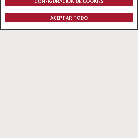
CONFIGURACIÓN DE COOKIES
Características
ACEPTAR TODO
Piloto Automático
CONTACTO
Monitor AFS pro 700 Plus
AFS Pro 1200
AccuGuide
AccuTurn™
AutoPilot
TrueGuide™
AFS Pro 700 Plus
Un único centro de control para todas tus necesidades