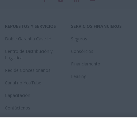
REPUESTOS Y SERVICIOS
SERVICIOS FINANCIEROS
Doble Garantía Case IH
Seguros
Centro de Distribución y
Consórcios
Logística
Financiamento
Red de Concesionarios
Leasing
Canal no YouTube
Capacitación
Contáctenos
Tienda Case IH – Repuestos
Genuinos