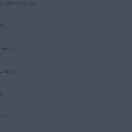
08 Nm @ 1600 rpm
35%
 cilindros
,5 Litros
6
AR-I