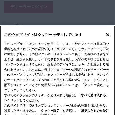
ディーラーログイン
製品
このウェブサイトはクッキーを使用しています
パーツ & サービス
このウェブサイトはクッキーを使用しています。一部のクッキーは基本的な
機能を有効にするために必要であり、クッキーがないとウェブサイトは正常
に機能しません。その他のクッキーはオプションであり、お客様の体験を向
会社
上させ、統計を収集し、サイトの機能を最適化し、お客様の興味に合わせた
コンテンツを提供するために、お客様のデバイスにクッキーが配置される場
合があります。これらには、当社のウェブページに表示されるサードパーテ
ィのサービスによって配置されるクッキーが含まれる場合があり、そのよう
なサードパーティによっても目的で使用される場合があります。デバイスに
法的通知
利用規約
プライバシー通知
配置されるクッキーとその使用方法の詳細については、「
クッキー設定
」を
クリックしてください。
© 2026 CNH Industrial America LLC. All Rights Reserved. Case IH is a
すべてのオプションのクッキーを受け入れる場合は、「
すべて受け入れる
」
trademark of CNH Industrial America LLC.
をクリックしてください。
このサイトで使用できるオプションのクッキーの種類の詳細を確認したり、
選択したりする場合は、「
クッキー設定
」を選択し、「
選択したものを受け